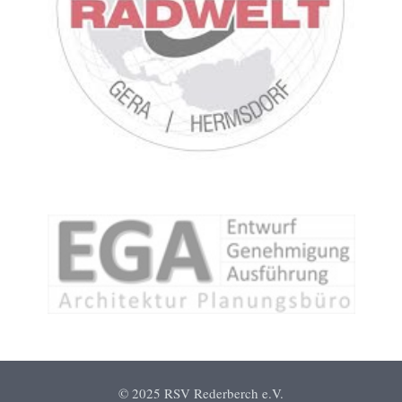
© 2025 RSV Rederberch e.V.