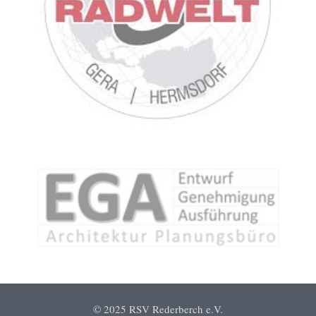
© 2025 RSV Rederberch e.V.