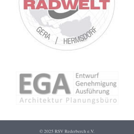
© 2025 RSV Rederberch e.V.