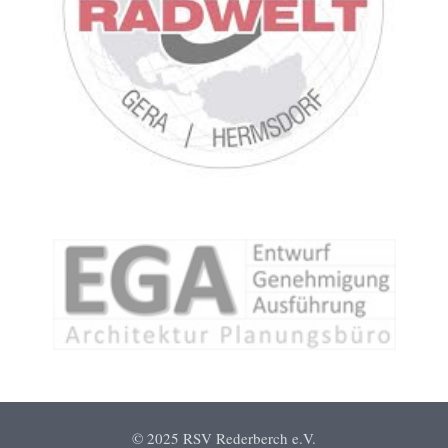
© 2025 RSV Rederberch e.V.