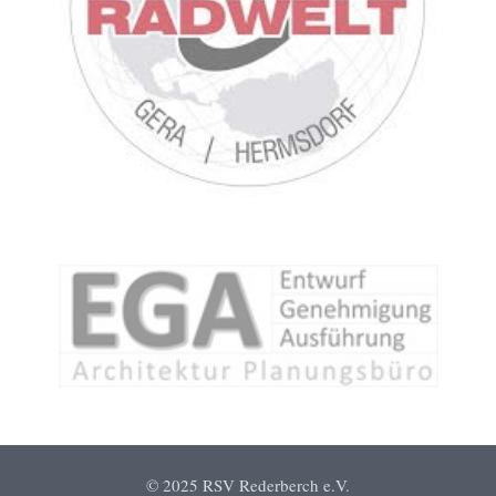
© 2025 RSV Rederberch e.V.