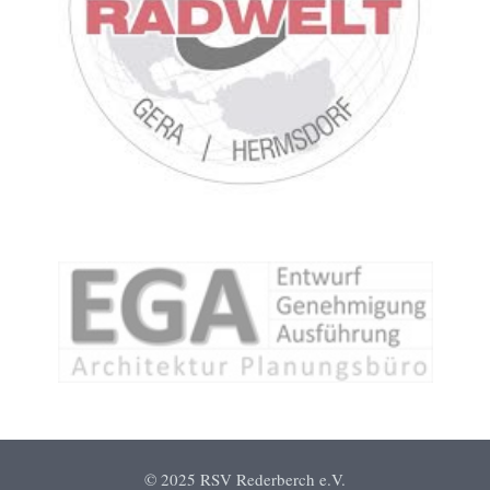
© 2025 RSV Rederberch e.V.