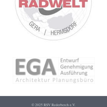
© 2025 RSV Rederberch e.V.