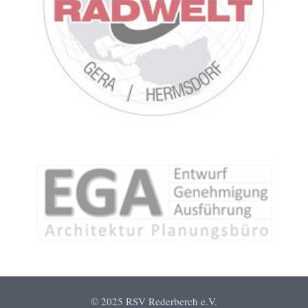
© 2025 RSV Rederberch e.V.