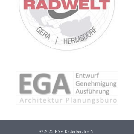
© 2025 RSV Rederberch e.V.