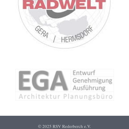
© 2025 RSV Rederberch e.V.